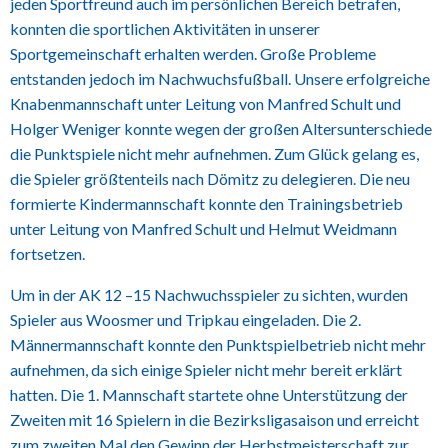
jeden Sportfreund auch im persönlichen Bereich betrafen,
konnten die sportlichen Aktivitäten in unserer
Sportgemeinschaft erhalten werden. Große Probleme
entstanden jedoch im Nachwuchsfußball. Unsere erfolgreiche
Knabenmannschaft unter Leitung von Manfred Schult und
Holger Weniger konnte wegen der großen Altersunterschiede
die Punktspiele nicht mehr aufnehmen. Zum Glück gelang es,
die Spieler größtenteils nach Dömitz zu delegieren. Die neu
formierte Kindermannschaft konnte den Trainingsbetrieb
unter Leitung von Manfred Schult und Helmut Weidmann
fortsetzen.
Um in der AK 12 –15 Nachwuchsspieler zu sichten, wurden
Spieler aus Woosmer und Tripkau eingeladen. Die 2.
Männermannschaft konnte den Punktspielbetrieb nicht mehr
aufnehmen, da sich einige Spieler nicht mehr bereit erklärt
hatten. Die 1. Mannschaft startete ohne Unterstützung der
Zweiten mit 16 Spielern in die Bezirksligasaison und erreicht
zum zweiten Mal den Gewinn der Herbstmeisterschaft zur