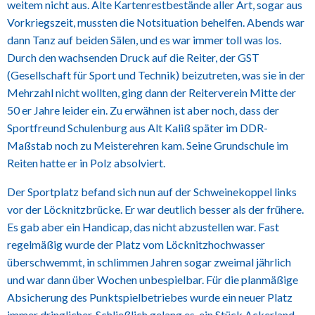
weitem nicht aus. Alte Kartenrestbestände aller Art, sogar aus
Vorkriegszeit, mussten die Notsituation behelfen. Abends war
dann Tanz auf beiden Sälen, und es war immer toll was los.
Durch den wachsenden Druck auf die Reiter, der GST
(Gesellschaft für Sport und Technik) beizutreten, was sie in der
Mehrzahl nicht wollten, ging dann der Reiterverein Mitte der
50 er Jahre leider ein. Zu erwähnen ist aber noch, dass der
Sportfreund Schulenburg aus Alt Kaliß später im DDR-
Maßstab noch zu Meisterehren kam. Seine Grundschule im
Reiten hatte er in Polz absolviert.
Der Sportplatz befand sich nun auf der Schweinekoppel links
vor der Löcknitzbrücke. Er war deutlich besser als der frühere.
Es gab aber ein Handicap, das nicht abzustellen war. Fast
regelmäßig wurde der Platz vom Löcknitzhochwasser
überschwemmt, in schlimmen Jahren sogar zweimal jährlich
und war dann über Wochen unbespielbar. Für die planmäßige
Absicherung des Punktspielbetriebes wurde ein neuer Platz
immer dringlicher. Schließlich gelang es, ein Stück Ackerland