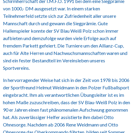
Schirmherrschaft der I.M.F.O. 1991 bei dem eine Siegprämie
von 1000,- DM ausgesetzt war. In einem starken
Teilnehmerfeld setzte sich zur Zufriedenheit aller unsere
Mannschaft durch und gewann die Siegprämie. Gute
Hallenspieler konnte der SV Blau Weiß Polz schon immer
aufbieten und demzufolge wurden viele Erfolge auch auf
fremdem Parkett gefeiert. Die Turniere um den Allianz-Cup,
auch für Alte Herren und Nachwuchsmannschaften waren und
sind ein fester Bestandteil im Vereinsleben unseres
Sportvereins.
In hervorragender Weise hat sich in der Zeit von 1978 bis 2006
der Sportfreund Helmut Weidmann in den Polzer Fußballsport
eingebracht. Ihm als verantwortlichen Übungsleiter ist es im
hohen Maße zuzuschreiben, dass der SV Blau-Weiß Polz in den
90 er Jahren einen fast phänomenalen Aufschwung genommen
hat. Als zuverlässiger Helfer assistierte ihm dabei Otto
Ohnesorge. Nachdem ab 2006 Rene Weidmann und Otto
Ohnesorge das Oberkommando führten, bilden seit Sommer