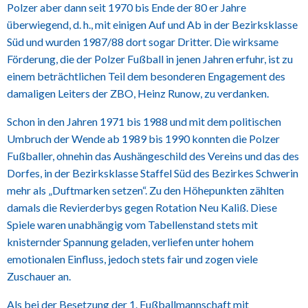
Polzer aber dann seit 1970 bis Ende der 80 er Jahre
überwiegend, d. h., mit einigen Auf und Ab in der Bezirksklasse
Süd und wurden 1987/88 dort sogar Dritter. Die wirksame
Förderung, die der Polzer Fußball in jenen Jahren erfuhr, ist zu
einem beträchtlichen Teil dem besonderen Engagement des
damaligen Leiters der ZBO, Heinz Runow, zu verdanken.
Schon in den Jahren 1971 bis 1988 und mit dem politischen
Umbruch der Wende ab 1989 bis 1990 konnten die Polzer
Fußballer, ohnehin das Aushängeschild des Vereins und das des
Dorfes, in der Bezirksklasse Staffel Süd des Bezirkes Schwerin
mehr als „Duftmarken setzen“. Zu den Höhepunkten zählten
damals die Revierderbys gegen Rotation Neu Kaliß. Diese
Spiele waren unabhängig vom Tabellenstand stets mit
knisternder Spannung geladen, verliefen unter hohem
emotionalen Einfluss, jedoch stets fair und zogen viele
Zuschauer an.
Als bei der Besetzung der 1. Fußballmannschaft mit