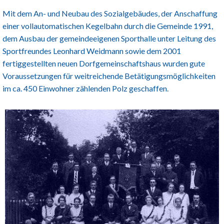
Mit dem An- und Neubau des Sozialgebäudes, der Anschaffung
einer vollautomatischen Kegelbahn durch die Gemeinde 1991,
dem Ausbau der gemeindeeigenen Sporthalle unter Leitung des
Sportfreundes Leonhard Weidmann sowie dem 2001
fertiggestellten neuen Dorfgemeinschaftshaus wurden gute
Voraussetzungen für weitreichende Betätigungsmöglichkeiten
im ca. 450 Einwohner zählenden Polz geschaffen.