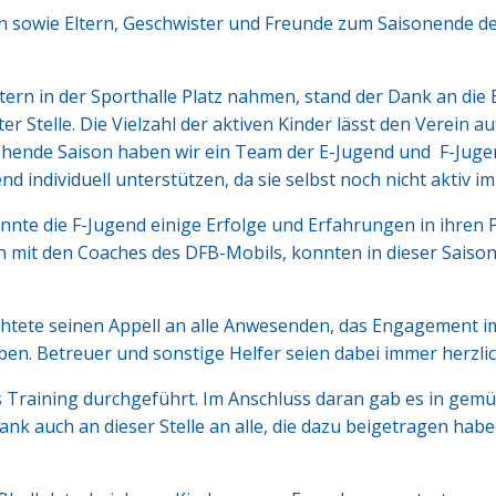
en sowie Eltern, Geschwister und Freunde zum Saisonende de
rn in der Sporthalle Platz nahmen, stand der Dank an die 
Stelle. Die Vielzahl der aktiven Kinder lässt den Verein a
ehende Saison haben wir ein Team der E-Jugend und F-Juge
individuell unterstützen, da sie selbst noch nicht aktiv im 
onnte die F-Jugend einige Erfolge und Erfahrungen in ihren 
ten mit den Coaches des DFB-Mobils, konnten in dieser Saison
chtete seinen Appell an alle Anwesenden, das Engagement i
ben. Betreuer und sonstige Helfer seien dabei immer herzli
s Training durchgeführt. Im Anschluss daran gab es in gemü
nk auch an dieser Stelle an alle, die dazu beigetragen haben,